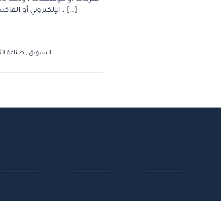
شركات أو مؤسسات ، وذلك باست
الإلكتروني أو الفاكس أو الهاتف أو تقنيات الاتصال الحديثة الأخرى ، […]
التسويق
,
صناعة الث