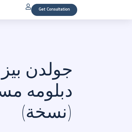
Get Consultation
جولدن بيز
دبلومه م
(نسخة)