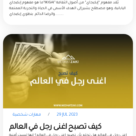
“إيكيجاي”: رحلة نحو النجاح والرضا
ما هو مفهوم إيكيجاي“IKIGAI” يُعَد مفهوم “إيكيجاي” من أصول الثقافة
اليابانية، وهو مصطلح يشير إلى الهدف الأسمى في الحياة والتجربة الممتعة
الشخصي
والرضا الدائم. ينطوي إيكيجاي..........
29 JUL 2023
/
مهارات شخصية
كيف تصبح اغنى رجل في العالم
اغنى رجل في العالم هل تحلم بأن تصبح اغنى رجل في العالم؟ إنها ليست أمنية