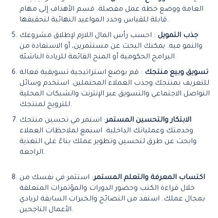
العامة ووضع خطة عمل مفصلة. قسم الأهداف إلى مهام
قابلة للقياس وحدد المواعيد النهائية لتحقيقها.
جذب التمويل
: احسب رأس المال اللازم لإطلاق مشروعك
والنمو فيه. يمكنك البحث عن مستثمرين، أو الاستفادة من
البرامج الحكومية أو المنح القائمة للريادة الناشئة.
تسويق وبيع منتجك
: قم بوضع استراتيجية تسويقية فعالة
للتعريف بمنتجك وجذب العملاء المحتملين. استخدم وسائل
التواصل الاجتماعي والتسويق عبر الإنترنت والشبكات المحلية
للترويج لمنتجك.
الابتكار والتحسين المستمر
: استمر في تحسين منتجك
وخدمتك وعملياتك الداخلية. استمع لملاحظات العملاء
وابحث عن طرق لتحسين وتطوير عملك بناءً على التغذية
الراجعة.
اكتساب المعرفة والتعلم المستمر
: استثمر في نفسك من
خلال قراءة الكتب وحضور الدورات والمؤتمرات المتعلقة
بمجال عملك. استفد من النصائح والخبرات السابقة لريادي
الأعمال الناجحين.