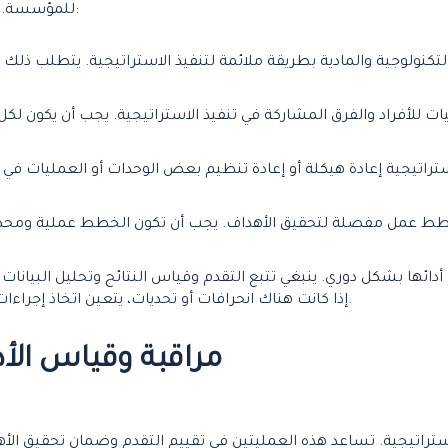
للمؤسسة. فيما يلي بعض الخطوات الأساسية لتنفيذ الاستراتيجية:
والتكنولوجية والمادية بطريقة ملائمة لتنفيذ الاستراتيجية. يتطلب ذل
يات للأفراد والفرق المشاركة في تنفيذ الاستراتيجية. يجب أن يك
استراتيجية إعادة هيكلة أو إعادة تنظيم بعض الوحدات أو العمليات ف
طط عمل مفصلة لتحقيق الأهداف. يجب أن تكون الخطط عملية ومحددة
 أدائها بشكل دوري. ينبغي تتبع التقدم وقياس النتائج وتحليل البيانات
إذا كانت هناك انحرافات أو تحديات، يتعين اتخاذ إجراءات تصحيحية لتحسين الأداء وتحقيق النجاح المستدام.
مراقبة وقياس الأدا
ستراتيجية. تساعد هذه العمليتين في تقييم التقدم وضمان تحقيق الأه