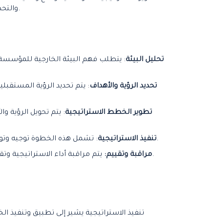
والتحديات، وتحديد النهج العام للعمل وتحديد الأهداف الاستراتيجية، وتصميم الخطط والمبادئ التوجيهية لتنفيذ تلك الاستراتيجيات.
تحليل البيئة
: يتطلب فهم البيئة الخارجية للمؤسسة م
تحديد الرؤية والأهداف
: يتم تحديد الرؤية المستقبل
تطوير الخطط الاستراتيجية
: يتم تحويل الرؤية 
: تشمل هذه الخطوة توجيه وتوزيع الموارد وتعيين المسؤوليات وتنفيذ الخطط الاستراتيجية. يتم متابعة تقدم التنفيذ وإجراء التعديلات اللازمة عند الحاجة.
تنفيذ الاستراتيجية
يتم مراقبة أداء الاستراتيجية وتقييم نتائجها بشكل دوري. يتم تحليل البيانات ومقارنة الأداء المحقق بالأهداف المحددة واتخاذ إجراءات تصحيحية إذا لزم الأمر.
مراقبة وتقييم:
تنفيذ الاستراتيجية يشير إلى تطبيق وتنفيذ ال